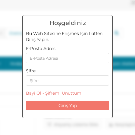
Hoşgeldiniz
Bu Web Sitesine Erişmek Için Lütfen
Giriş Yapın.
E-Posta Adresi
Hırdavat
Kişisel Bakım ve Sağlık
Ölçüm Aletler
Şifre
Bayi Ol -
Şifremi Unuttum
Model:
Stok Durumu:
Alışveriş Listeme Ekle
Karşılaştı