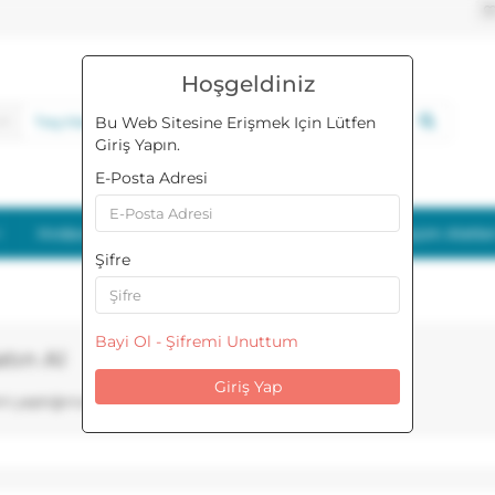
Hoşgeldiniz
Bu Web Sitesine Erişmek Için Lütfen
Giriş Yapın.
E-Posta Adresi
Hırdavat
Kişisel Bakım ve Sağlık
Ölçüm Aletler
Şifre
Bayi Ol -
Şifremi Unuttum
tın Al
i yaptığınızda hediye çeki alıcısına gönderilecektir.