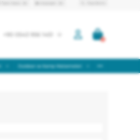
İstek listesi
Karşılaştır
TL
Para Birimi
0
0
+90 0543 956 1451
0
i
Outdoor ve Kamp Malzemeleri