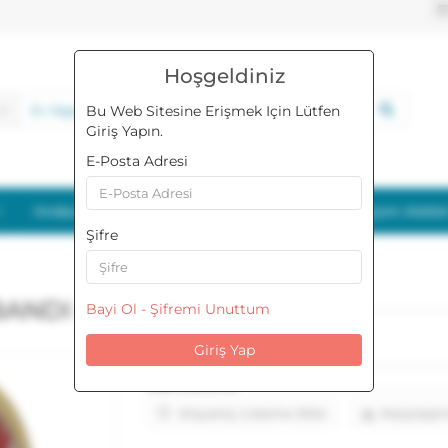
Hoşgeldiniz
Bu Web Sitesine Erişmek Için Lütfen
Giriş Yapın.
E-Posta Adresi
Hırdavat
Kişisel Bakım ve Sağlık
Ölçüm Aletler
Şifre
BANDI
Bayi Ol -
Şifremi Unuttum
Model:
Stok Durumu:
Alışveriş Listeme Ekle
Karşılaştı